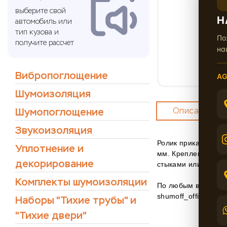
выберите свой
Н
автомобиль или
тип кузова и
По
получите рассчет
на
Вибропоглощение
AG
Шумоизоляция
Шумопоглощение
Описание
Звукоизоляция
Ролик прикаточный
Уплотнение и
мм. Крепление бегу
декорирование
стыками или стенка
Комплекты шумоизоляции
По любым вопросам
shumoff_official.
Наборы "Тихие трубы" и
"Тихие двери"