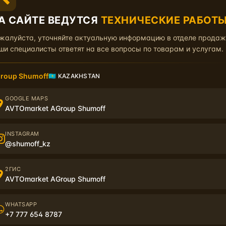
А САЙТЕ ВЕДУТСЯ
ТЕХНИЧЕСКИЕ РАБОТ
жалуйста, уточняйте актуальную информацию в отделе прода
ши специалисты ответят на все вопросы по товарам и услугам.
roup Shumoff
🇰🇿 KAZAKHSTAN
GOOGLE MAPS
AVTOmarket AGroup Shumoff
Характеристики
Серти
INSTAGRAM
Профи выполнен из оцинкованной стали, ширина рабочей
@shumoff_kz
нка к ручке с одной стороны, что обеспечивает более качестве
ми. Ручка выполнена из высокопрочного пластика длиной 110 м
2ГИС
AVTOmarket AGroup Shumoff
 о материалах, их установке или применению пишите нам в
ВК
WHATSAPP
+7 777 654 8787