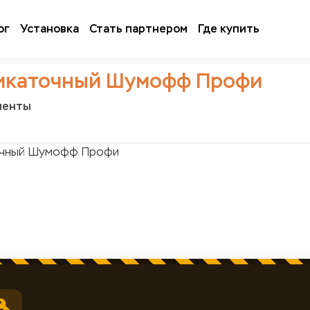
ог
Установка
Стать партнером
Где купить
икаточный Шумофф Профи
менты