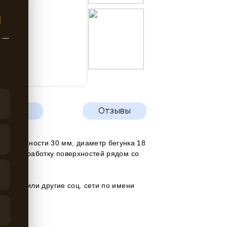
Ы
ж —
фикаты
Отзывы
 поверхности 30 мм, диаметр бегунка 18
нную проработку поверхностей рядом со
м.
онтакте
или другие соц. сети по имени