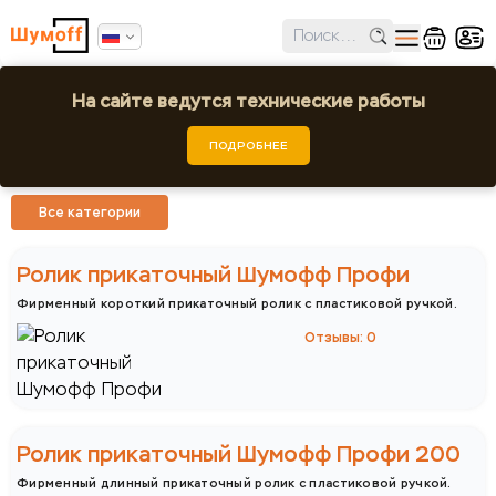
✕
Ошибка поиска региона!
На сайте ведутся технические работы
Инструменты
Выбрать город или регион
ПОДРОБНЕЕ
Шумофф - Инструменты
Сортировать:
Цена
Популярные
Новинки
Все категории
Шумофф
Practik
Ролик прикаточный Шумофф Профи
Фирменный короткий прикаточный ролик с пластиковой ручкой.
Отзывы: 0
Ролик прикаточный Шумофф Профи 200
Фирменный длинный прикаточный ролик с пластиковой ручкой.