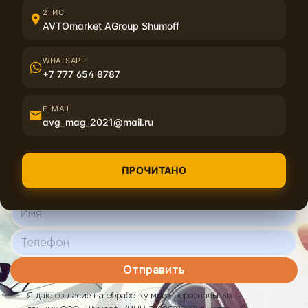
2ГИС
AVTOmarket AGroup Shumoff
WHATSAPP
+7 777 654 8787
E-MAIL
avg_mag_2021@mail.ru
У вас есть вопросы или
требуется консультация?
ПРОЧИТАНО
напишите нам и мы вам перезвоним
Отправить
Я даю согласие на обработку моих персональных