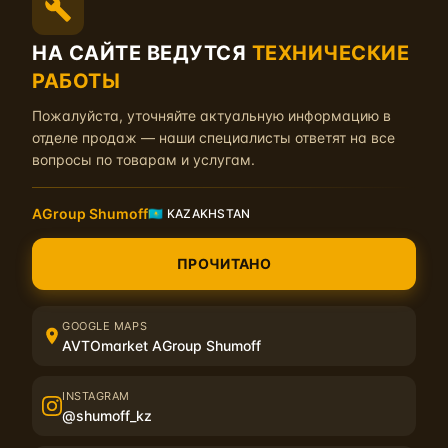
НА САЙТЕ ВЕДУТСЯ
ТЕХНИЧЕСКИЕ
Обезжириватель
РАБОТЫ
Обезжириватель применяется для очистки и подготовки
поверхности к нанесению шумо-виброизоляционных материалов.
Пожалуйста, уточняйте актуальную информацию в
В том числе, для предварительного
отделе продаж — наши специалисты ответят на все
вопросы по товарам и услугам.
Отзывы: 0
AGroup Shumoff
🇰🇿 KAZAKHSTAN
Ролик прикаточный удлиненный Practik
Фирменный длинный прикаточный ролик с деревянной ручкой.
ПРОЧИТАНО
Отзывы: 0
GOOGLE MAPS
AVTOmarket AGroup Shumoff
Ролик прикаточный Practik
INSTAGRAM
Фирменный короткий прикаточный ролик с деревянной ручкой.
@shumoff_kz
Отзывы: 0