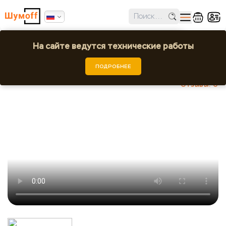
✕
Ошибка поиска региона!
На сайте ведутся технические работы
Обезжириватель
Выбрать город или регион
ПОДРОБНЕЕ
Шумoff - Инструменты
Отзывы: 0