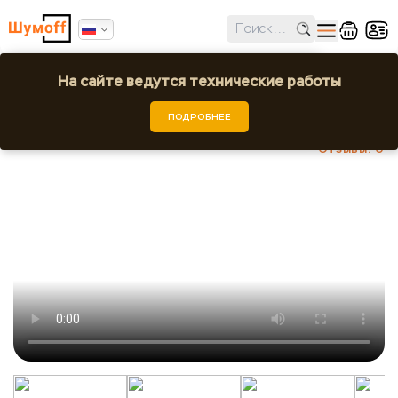
✕
Ошибка поиска региона!
На сайте ведутся технические работы
Заглушка для колесной арки
Выбрать город или регион
ПОДРОБНЕЕ
Шумoff - Уплотнение и декорирование
Отзывы: 0