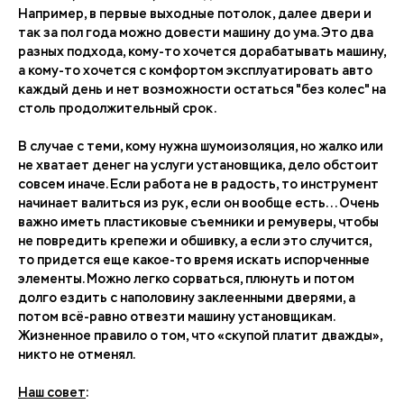
Например, в первые выходные потолок, далее двери и
так за пол года можно довести машину до ума. Это два
разных подхода, кому-то хочется дорабатывать машину,
а кому-то хочется с комфортом эксплуатировать авто
каждый день и нет возможности остаться "без колес" на
столь продолжительный срок.
В случае с теми, кому нужна шумоизоляция, но жалко или
не хватает денег на услуги установщика, дело обстоит
совсем иначе. Если работа не в радость, то инструмент
начинает валиться из рук, если он вообще есть... Очень
важно иметь пластиковые съемники и ремуверы, чтобы
не повредить крепежи и обшивку, а если это случится,
то придется еще какое-то время искать испорченные
элементы. Можно легко сорваться, плюнуть и потом
долго ездить с наполовину заклеенными дверями, а
потом всё-равно отвезти машину установщикам.
Жизненное правило о том, что «скупой платит дважды»,
никто не отменял.
Наш совет
: