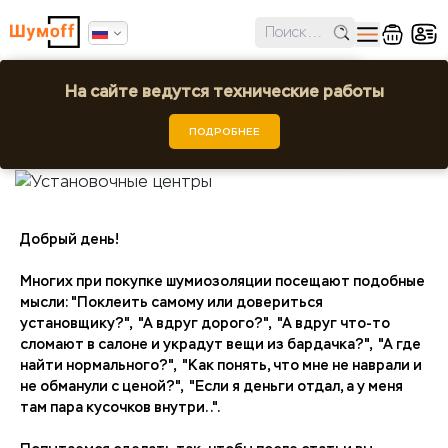
✕
Ошибка поиска региона!
На сайте ведутся технические работы
Установочные центры
Выбрать город или регион
Шумоff
Статьи
Установочные центры
ПОДРОБНЕЕ
27.07.2020 10:00:00
Добрый день!
Многих при покупке шумиозоляции посещают подобные
мысли: "Поклеить самому или довериться
установщику?", "А вдруг дорого?", "А вдруг что-то
сломают в салоне и украдут вещи из бардачка?", "А где
найти нормального?", "Как понять, что мне не наврали и
не обманули с ценой?", "Если я деньги отдал, а у меня
там пара кусочков внутри..".