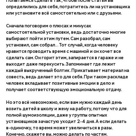
Попытаемся сделать так, чтобы после статьи вы
определились для себя, потратитесь ли на установщика
или установите всё самостоятельно или с друзьями.
Сначала поговорим о плюсах и минусах
самостоятельной установки, ведь достаточно многие
выбирают пойти этим путем. Сам разобрал, сам
установил, сам собрал… Тот случай, когда человеку
нравится проводить время с машиной и он хочет все
сделать сам. Он горит этим, запирается в гараже и не
выходит даже перекусить. Запоминает где лежит
каждый выкрученный болтик. Прикатывает материал на
совесть, ведь делает это для себя. При таком раскладе
человек вкладывает позитивные эмоции в дело и
получает соответствующую эмоциональную отдачу.
Но это всё невозможно, если вам нужно каждый день
возить детей в школу и жену на работу, потому что для
полной шумоизоляции, даже у группы опытных
установщиков зачастую уходит 2-4 дня. А если делать
в-одиночку, то время может увеличиться в разы.
Конечно, скажете вы, можно делать по частям.