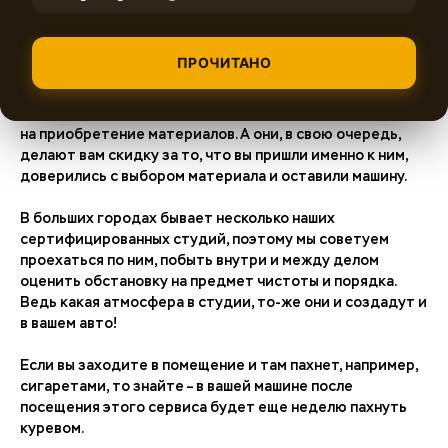
проводить у сертифицированного установщика –
поинтересуйтесь, сколько будет стоить нужный вам
комплект с установкой у него. Наверняка, стоимость у
ПРОЧИТАНО
установщика будет меньше, нежели при приобретении
материалов и услуг по установке отдельно, ведь для
наших партнеров мы предоставляем выгодные условия
на приобретение материалов. А они, в свою очередь,
делают вам скидку за то, что вы пришли именно к ним,
доверились с выбором материала и оставили машину.
В больших городах бывает несколько наших
сертифицированных студий, поэтому мы советуем
проехаться по ним, побыть внутри и между делом
оценить обстановку на предмет чистоты и порядка.
Ведь какая атмосфера в студии, то-же они и создадут и
в вашем авто!
Если вы заходите в помещение и там пахнет, например,
сигаретами, то знайте – в вашей машине после
посещения этого сервиса будет еще неделю пахнуть
куревом.