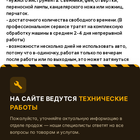
- нужного инструмента: съемники, фен, отвертки,
переносной лампы, канцелярского ножа или ножниц,
перчаток.
- достаточного количества свободного времени. (В
профессиональном сервисе тратят на комплексную
обработку машины в среднем 2-4 дня непрерывной
работы)
- возможности несколько дней не использовать авто,
потому что в-одиночку, работая только по вечерам
после работы или по выходным, это может затянуться
надолго.
Теперь про плюсы и минусы установщиков
НА САЙТЕ ВЕДУТСЯ
ТЕХНИЧЕСКИЕ
Обычно, установщики - это автолюбители, которые
любят все автомобили, без исключения. Нередко, это
РАБОТЫ
выходцы из автозвукового спорта, действующие
Пожалуйста, уточняйте актуальную информацию в
спортсмены или просто люди, которым нравится свое
дело, которые обработали сотни машин и по одному
отделе продаж — наши специалисты ответят на все
названию авто могут определить сколько необходимо
вопросы по товарам и услугам.
материалов для каждого элемента и сколько займет