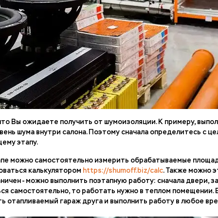
 что Вы ожидаете получить от шумоизоляции. К примеру, вып
вень шума внутри салона. Поэтому сначала определитесь с ц
ему этапу.
тапе можно самостоятельно измерить обрабатываемые площад
оваться калькулятором
https://shumoff.biz/calc
. Также можно 
ничен - можно выполнить поэтапную работу: сначала двери, за
ся самостоятельно, то работать нужно в теплом помещении. Е
ть отапливаемый гараж друга и выполнить работу в любое вре