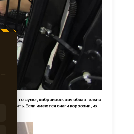
Ы
ж —
работка, то шумо-, виброизоляция обязательно
обезжирить. Если имеются очаги коррозии, их