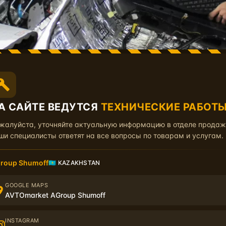
А САЙТЕ ВЕДУТСЯ
ТЕХНИЧЕСКИЕ РАБОТ
жалуйста, уточняйте актуальную информацию в отделе прода
ши специалисты ответят на все вопросы по товарам и услугам.
roup Shumoff
🇰🇿 KAZAKHSTAN
ой. Если на металле будет грязь, песок или какая-нибудь об
отовить поверхность: очистить от грязи, мусора, помыть и 
GOOGLE MAPS
AVTOmarket AGroup Shumoff
INSTAGRAM