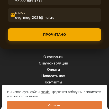
+7 777 654 8787
E-MAIL
avg_mag_2021@mail.ru
ПРОЧИТАНО
8 (800) 350-01-24
support@shumoff.biz
О компании
О шумоизоляции
Оплата
Написать нам
Контакты
Вопрос-ответ
Мы используем файлы
cookie.
Продолжая работу Вы принимаете
условия пользования
Шумоff - шумоизоляция автомобилей
Согласен