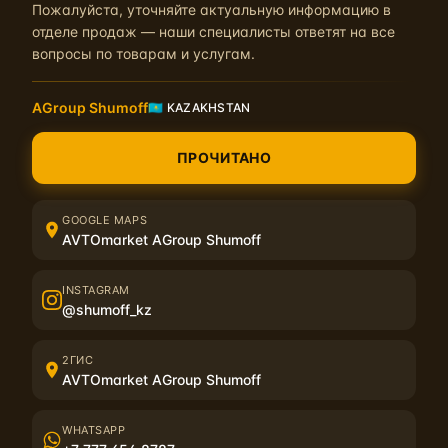
Пожалуйста, уточняйте актуальную информацию в
Tuning Room в г. Иваново. Видео также будет полезно тем,
отделе продаж — наши специалисты ответят на все
кто хочет сделать шумоизоляцию автомобиля своими
вопросы по товарам и услугам.
руками.
AGroup Shumoff
🇰🇿 KAZAKHSTAN
Похожие материалы
ПРОЧИТАНО
GOOGLE MAPS
AVTOmarket AGroup Shumoff
INSTAGRAM
@shumoff_kz
Шумофф объявляет о начале сбора заявок на
Обновление ко
спонсирование автозвуковых проектов в сезоне
2ГИС
2025
AVTOmarket AGroup Shumoff
02.09.2024 17:00:00
WHATSAPP