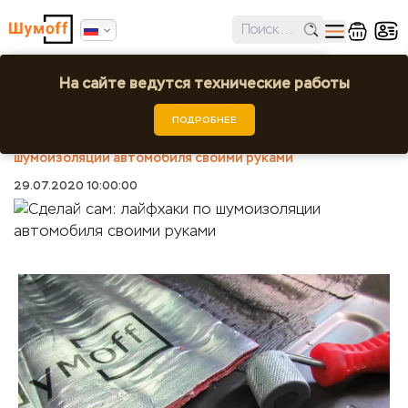
✕
Ошибка поиска региона!
На сайте ведутся технические работы
Сделай сам: лайфхаки по шумоизоляции
автомобиля своими руками
Выбрать город или регион
ПОДРОБНЕЕ
Шумоff
Статьи
Сделай сам: лайфхаки по
шумоизоляции автомобиля своими руками
29.07.2020 10:00:00