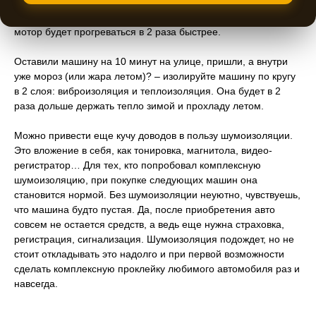
на капот. Например, материалы
Light 2
и
Комфорт 6
. Виброизоляция и теплоизоляция – 2 слоя и ваш
мотор будет прогреваться в 2 раза быстрее.
Оставили машину на 10 минут на улице, пришли, а внутри
уже мороз (или жара летом)? – изолируйте машину по кругу
в 2 слоя: виброизоляция и теплоизоляция. Она будет в 2
раза дольше держать тепло зимой и прохладу летом.
Можно привести еще кучу доводов в пользу шумоизоляции.
Это вложение в себя, как тонировка, магнитола, видео-
регистратор… Для тех, кто попробовал комплексную
шумоизоляцию, при покупке следующих машин она
становится нормой. Без шумоизоляции неуютно, чувствуешь,
что машина будто пустая. Да, после приобретения авто
совсем не остается средств, а ведь еще нужна страховка,
регистрация, сигнализация. Шумоизоляция подождет, но не
стоит откладывать это надолго и при первой возможности
сделать комплексную проклейку любимого автомобиля раз и
навсегда.