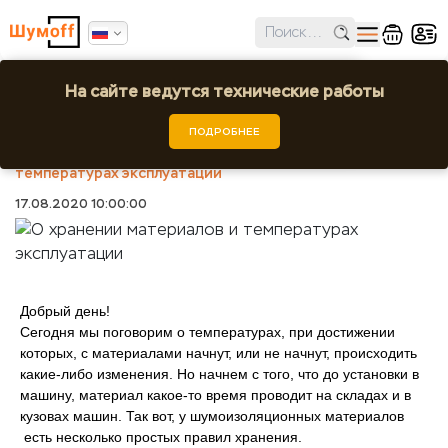
✕
Ошибка поиска региона!
На сайте ведутся технические работы
О хранении материалов и температурах
эксплуатации
Выбрать город или регион
ПОДРОБНЕЕ
Шумоff
Статьи
О хранении материалов и
температурах эксплуатации
17.08.2020 10:00:00
Добрый день!
Сегодня мы поговорим о температурах, при достижении
которых, с материалами начнут, или не начнут, происходить
какие-либо изменения. Но начнем с того, что до установки в
машину, материал какое-то время проводит на складах и в
кузовах машин. Так вот, у шумоизоляционных материалов
есть несколько простых правил хранения.