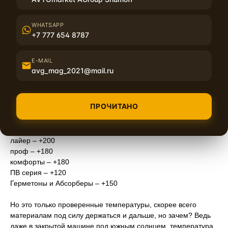
Так-же есть температурная граница, после прохождения
которой материалы начнут работать в запредельных для
WHATSAPP
себя условиях и, соответственно, начнут портиться, т.е.
+7 777 654 8787
«работать на износ».
E-MAIL
Температура, выше которой материал начнет терять
avg_mag_2021@mail.ru
свойства намного быстрее, °С:
М серия – +200
Лайты – +160
ПРОЧИТАНО
Джокеры – +200
Миксы – +180
Басс – +200
лайер – +200
проф – +180
комфорты – +180
ПВ серия – +120
Герметоны и Абсорберы – +150
Но это только проверенные температуры, скорее всего
материалам под силу держаться и дальше, но зачем? Ведь
даже в закрытой машине под южным солнцем, температура