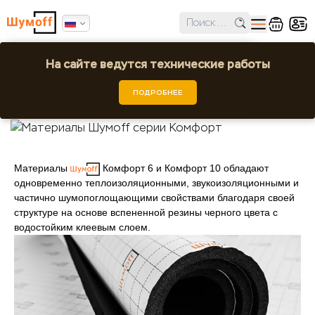
✕
Ошибка поиска региона!
На сайте ведутся технические работы
Материалы Шумoff серии Комфорт
Выбрать город или регион
Шумоff
Статьи
Материалы Шумoff серии Комфорт
ПОДРОБНЕЕ
24.08.2018 10:00:00
Материалы
Комфорт 6 и Комфорт 10 обладают
одновременно теплоизоляционными, звукоизоляционными и
частично шумопоглощающими свойствами благодаря своей
структуре на основе вспененной резины черного цвета с
водостойким клеевым слоем.