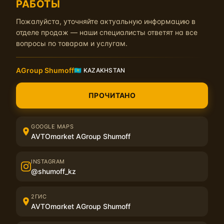
РАБОТЫ
Пожалуйста, уточняйте актуальную информацию в
отделе продаж — наши специалисты ответят на все
вопросы по товарам и услугам.
Зоны монтажа представлены на
инфографике.
AGroup Shumoff
🇰🇿 KAZAKHSTAN
ПРОЧИТАНО
GOOGLE MAPS
AVTOmarket AGroup Shumoff
INSTAGRAM
@shumoff_kz
2ГИС
AVTOmarket AGroup Shumoff