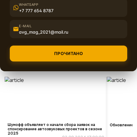
WHATSAPP
+7 777 654 8787
E-MAIL
Подробное описание и заказ материала на сайте
shumoff.biz
avg_mag_2021@mail.ru
ПРОЧИТАНО
Похожие материалы
Шумофф объявляет о начале сбора заявок на
Обновление ко
спонсирование автозвуковых проектов в сезоне
2025