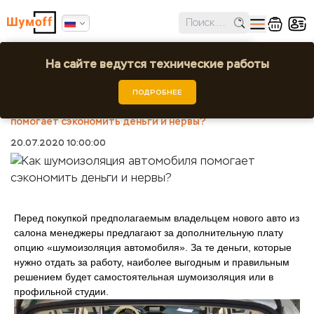
✕
Ошибка поиска региона!
На сайте ведутся технические работы
Как шумоизоляция автомобиля помогает
сэкономить деньги и нервы?
Выбрать город или регион
ПОДРОБНЕЕ
Шумоff
Статьи
Как шумоизоляция автомобиля
помогает сэкономить деньги и нервы?
20.07.2020 10:00:00
Перед покупкой предполагаемым владельцем нового авто из
салона менеджеры предлагают за дополнительную плату
опцию «шумоизоляция автомобиля». За те деньги, которые
нужно отдать за работу, наиболее выгодным и правильным
решением будет самостоятельная шумоизоляция или в
профильной студии.