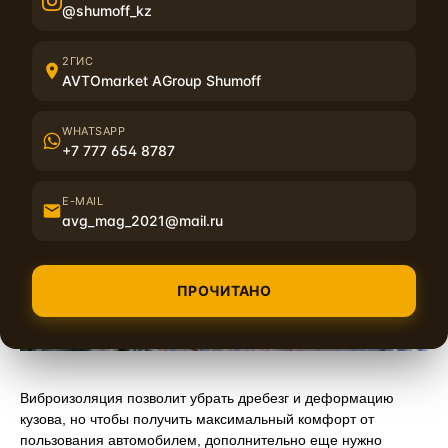
месте эффекта не будет. В дальнейшем в том месте будет
@shumoff_kz
образовываться конденсат и материал со временем
отвалится.
2ГИС
AVTOmarket AGroup Shumoff
WHATSAPP
+7 777 654 8787
E-MAIL
avg_mag_2021@mail.ru
ПРОЧИТАНО
Виброизоляция позволит убрать дребезг и деформацию
кузова, но чтобы получить максимальный комфорт от
пользования автомобилем, дополнительно еще нужно