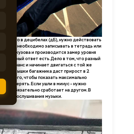
еряемого в децибелах (дБ), нужно действовать
ультаты необходимо записывать в тетрадь или
частей кузова и производится замер уровня
 логичный ответ есть. Дело в том, что разный
в резонанс и начинает двигаться с той же
оляция крышки багажника даст прирост в 2
И для того, чтобы показать максимально
ь, замерять. Если ушли в минус – нужно
м, не обязательно сработает на другом. В
ного прослушивания музыки.