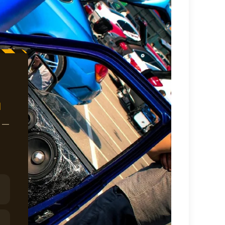
Ы
ж —