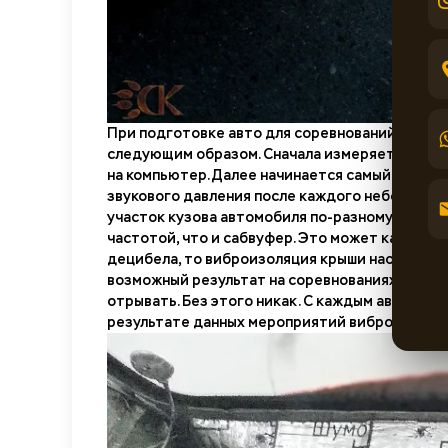
При подготовке авто для соревнований, где в
следующим образом. Сначала измеряется уров
на компьютер. Далее начинается самый долгий
звукового давления после каждого небольшого 
участок кузова автомобиля по-разному внесет 
частотой, что и сабвуфер. Это может как дать 
децибела, то виброизоляция крыши наоборот пр
возможный результат на соревнованиях, необхо
отрывать. Без этого никак. С каждым автомоби
результате данных мероприятий виброизоляци