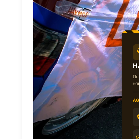
Н
По
на
AG