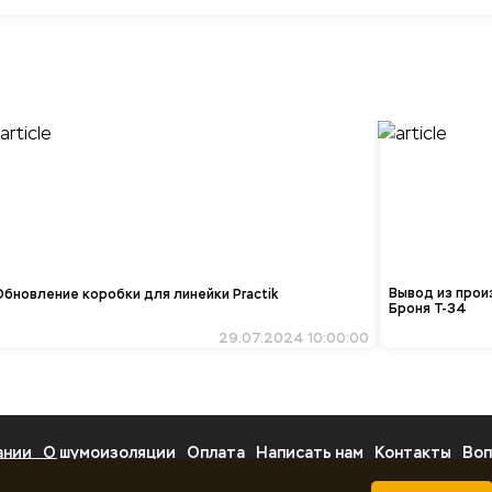
Вывод из прои
Обновление коробки для линейки Practik
Броня Т-34
29.07.2024 10:00:00
ании
О шумоизоляции
Оплата
Написать нам
Контакты
Воп