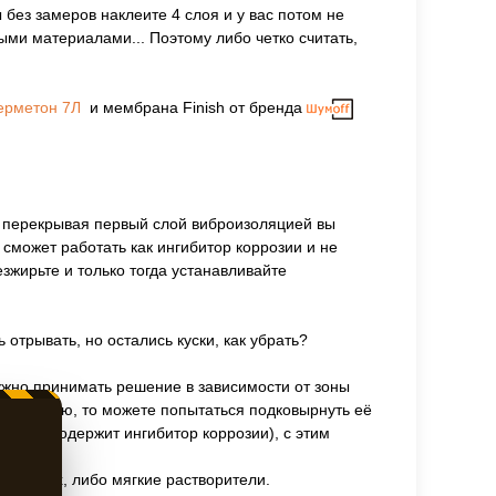
 без замеров наклеите 4 слоя и у вас потом не
ыми материалами... Поэтому либо четко считать,
ерметон 7Л
и мембрана Finish от бренда
е, перекрывая первый слой виброизоляцией вы
 сможет работать как ингибитор коррозии и не
зжирьте и только тогда устанавливайте
отрывать, но остались куски, как убрать?
нужно принимать решение в зависимости от зоны
ть новую, то можете попытаться подковырнуть её
торый содержит ингибитор коррозии), с этим
агазинах, либо мягкие растворители.