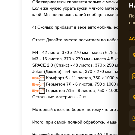
Обезжириватели справятся только с мелкими пятн
Н
Если же нужно убрать куски мягкого материала, т
клей. Мы после испытаний вообще замачиваем плас
По
на
4) Сколько прибавит в весе автомобиль, если сде
AG
Ответ: Давайте вместе посчитаем по набору "Отли
М4 - 42 листа, 370 х 270 мм - масса 6.75 кг/м² - 28.3
М3 - 16 листов, 370 х 270 мм - масса 4.5 кг/м² - 7.2 к
SPACE 2.0 (Спэйс) - 48 листов, 370 х 250 мм - масса 
Joker (Джокер) - 54 листа, 370 х 270 мм - масса 3.2 к
Комфорт 6 - 11 листов, 750 х 1000 мм - масса 
Герметон 7Л - 6 листов, 750 х 1000 мм - масса
Герметон А15 - 9 листов, 750 х 1000 мм - масса
Остальные материлы - 2 кг.
Моторный отсек не берем, потому что его заказыва
Итого, при самой полной обработке, машина станет
Но такой набор стоит примерно 40-45 тысяч рублей