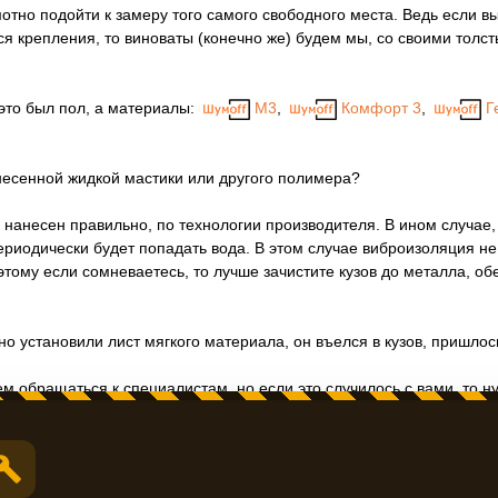
мотно подойти к замеру того самого свободного места. Ведь если вы
ся крепления, то виноваты (конечно же) будем мы, со своими толст
 это был пол, а материалы:
М3
,
Комфорт 3
,
Г
несенной жидкой мастики или другого полимера?
и нанесен правильно, по технологии производителя. В ином случа
периодически будет попадать вода. В этом случае виброизоляция не
тому если сомневаетесь, то лучше зачистите кузов до металла, обе
 установили лист мягкого материала, он въелся в кузов, пришлось 
ем обращаться к специалистам, но если это случилось с вами, то 
ли вы планируете убрать штатную виброизоляцию И после установи
 кузов, то после обезжиривания и нанесения нового слоя вибры (ко
о подойдут либо специальные средства, которые продаются в автом