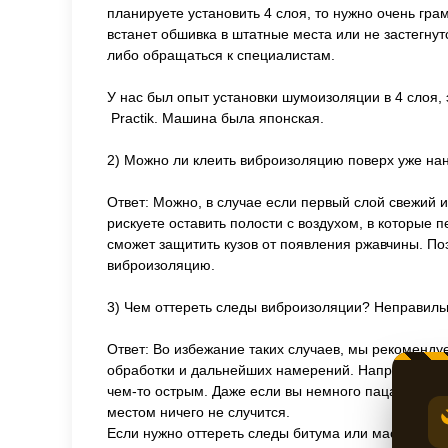
планируете установить 4 слоя, то нужно очень гра
встанет обшивка в штатные места или не застегнут
либо обращаться к специалистам.
У нас был опыт установки шумоизоляции в 4 слоя,
Practik. Машина была японская.
2) Можно ли клеить виброизоляцию поверх уже на
Ответ: Можно, в случае если первый слой свежий 
рискуете оставить полости с воздухом, в которые 
сможет защитить кузов от появления ржавчины. Поэ
виброизоляцию.
3) Чем оттереть следы виброизоляции? Неправильно
Ответ: Во избежание таких случаев, мы рекоменду
обработки и дальнейших намерений. Например, ес
чем-то острым. Даже если вы немного пацарапаете
местом ничего не случится.
Если нужно оттереть следы битума или мастики, т