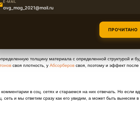
E-MAIL
олам, получаем прибавку в 50 кг, которую вы не заметите даже на 
avg_mag_2021@mail.ru
 разгон увеличится примерно на 1 секунду... Но расход и уменьшит
и авто на любой скорости, который вы получаете такой ценой, нес
ПРОЧИТАНО
олной к источнику звука?
ез определенную толщину материала с определенной структурой и 
тонов
своя плотность, у
Абсорберов
своя, поэтому и эффект после
комментарии в соц. сетях и стараемся на них отвечать. Но если вд
. сеть и мы ответим сразу как его увидим, а может быть вынесем в