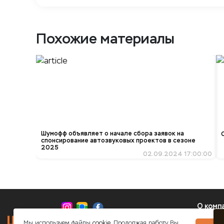
Похожие материалы
Шумофф объявляет о начале сбора заявок на
спонсирование автозвуковых проектов в сезоне
2025
02.09.2024 17:00:00
О комп
8 (800) 350-01-24
Мы используем файлы
cookie.
Продолжая работу Вы