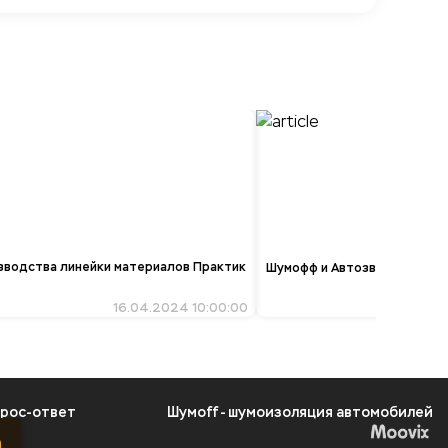
зводства линейки материалов Практик
Шумофф и Автозвук
16.04.2024 10:00:00
рос-ответ
Шумоff - шумоизоляция автомобилей