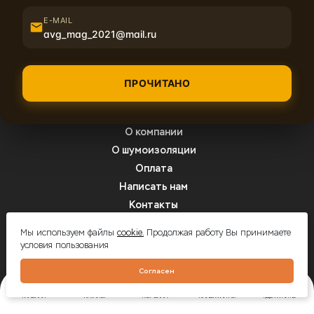
E-MAIL
avg_mag_2021@mail.ru
8 (800) 350-01-24
ПРОЧИТАНО
support@shumoff.biz
О компании
О шумоизоляции
Оплата
Написать нам
Контакты
Вопрос-ответ
Мы используем файлы
cookie.
Продолжая работу Вы принимаете
условия пользования
Шумоff - шумоизоляция автомобилей
Согласен
ГЛАВНАЯ
КАТАЛОГ
КОРЗИНА
КАЛЬКУЛЯТОР
ГДЕ КУПИТЬ