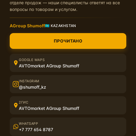
отделе продаж — наши специалисты ответят на все
вопросы по товарам и услугам.
AGroup Shumoff
🇰🇿 KAZAKHSTAN
Похожие материалы
ПРОЧИТАНО
GOOGLE MAPS
AVTOmarket AGroup Shumoff
INSTAGRAM
@shumoff_kz
Шумофф объявляет о начале сбора заявок на
Обновление ко
спонсирование автозвуковых проектов в сезоне
2025
2ГИС
02.09.2024 17:00:00
AVTOmarket AGroup Shumoff
WHATSAPP
+7 777 654 8787