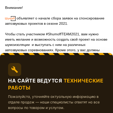
Внимание!
объявляет о начале сбора заявок на спонсирование
автозвуковых проектов в сезоне 2021.
Чтобы стать участником #ShumoffTEAM2021, вам нужно
иметь желание и возможность создать свой проект на основе
шумоизоляции и выступать с ним на различных
автозвуковых соревнованиях. Кроме этого, у вас должны
быть аккаунты в социальных сетях, где будут публиковаться
отчеты.
Модель сотрудничества:
Вам необходимо ЗАПОЛНИТЬ ЗАЯВКУ – указать
НА САЙТЕ ВЕДУТСЯ
ТЕХНИЧЕСКИЕ
информацию о себе, своих проектах со списком наград в
РАБОТЫ
форме по ссылке.
Пожалуйста, уточняйте актуальную информацию в
Мы проводим СБОР и АНАЛИЗ заявок до 21 Февраля 2021
отделе продаж — наши специалисты ответят на все
года по следующим критериям:
вопросы по товарам и услугам.
- наличие и численность групп в социальных сетях,