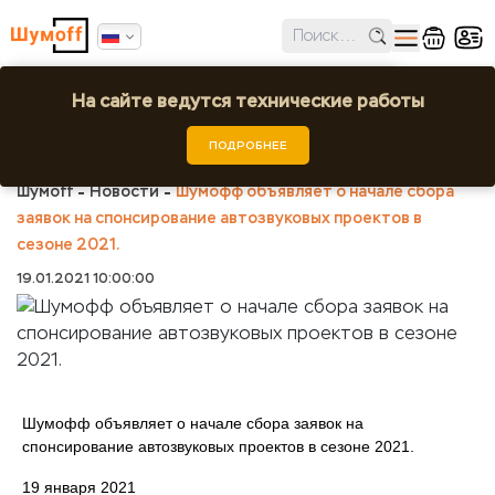
✕
Ошибка поиска региона!
На сайте ведутся технические работы
Шумофф объявляет о начале сбора
заявок на спонсирование автозвуковых
Выбрать город или регион
ПОДРОБНЕЕ
проектов в сезоне 2021.
Шумоff
Новости
Шумофф объявляет о начале сбора
заявок на спонсирование автозвуковых проектов в
сезоне 2021.
19.01.2021 10:00:00
Шумофф объявляет о начале сбора заявок на
спонсирование автозвуковых проектов в сезоне 2021.
19 января 2021