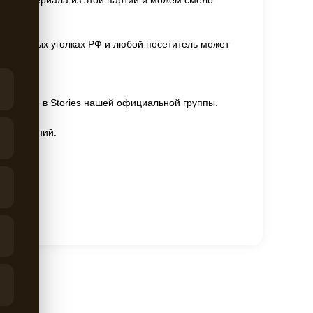
ва материала из этой партии и можем смело
 в разных уголках РФ и любой посетитель может
 попадете в Stories нашей официальной группы.
сследований.