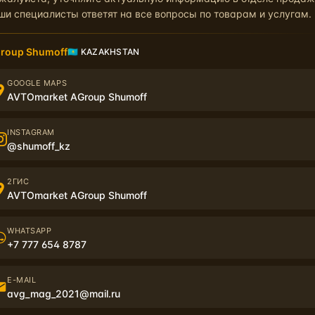
нную партию материала
МИКС. Ежегодно мы проверяли свойст
ши специалисты ответят на все вопросы по товарам и услугам.
алы не теряют свои свойства!
тельно, мы решили отправить эти материалы нашим представителям
roup Shumoff
🇰🇿 KAZAKHSTAN
Скоро узнаем.
GOOGLE MAPS
AVTOmarket AGroup Shumoff
хэштегом #
Микс10лет, отмечать @shumoff_official и вы точно
INSTAGRAM
сь неизменными, что подтверждают результаты проведенных нами и
@shumoff_kz
я открытой. Желаем удачи!
2ГИС
AVTOmarket AGroup Shumoff
WHATSAPP
+7 777 654 8787
E-MAIL
avg_mag_2021@mail.ru