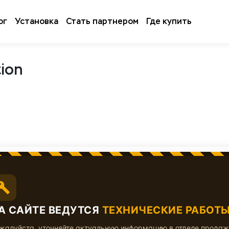
ог
Установка
Стать партнером
Где купить
ion
 уникальной партии вибродемпфера
МИКС 10 Years Edition мо
А САЙТЕ ВЕДУТСЯ
ТЕХНИЧЕСКИЕ РАБОТ
жалуйста, уточняйте актуальную информацию в отделе прода