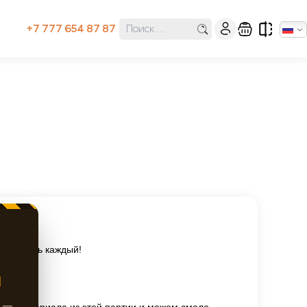
+7 777 654 87 87
жет стать каждый!
Ы
ж —