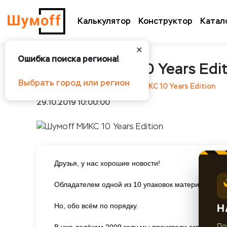
Калькулятор
Конструктор
Катал
✕
Ошибка поиска региона!
Шумoff МИКС 10 Years Edit
Выбрать город или регион
Шумоff
Новости
Шумoff МИКС 10 Years Edition
29.10.2019 10:00:00
Друзья, у нас хорошие новости!
Обладателем одной из 10 упаковок материала из
Но, обо всём по порядку.
Н
По