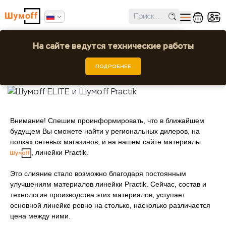
✕
Ошибка поиска региона!
На сайте ведутся технические работы
Шумoff ELITE и Шумoff Practik
Выбрать город или регион
Шумоff
Новости
Шумoff ELITE и Шумoff Practik
ПОДРОБНЕЕ
03.08.2022 10:00:00
Внимание! Спешим проинформировать, что в ближайшем
будущем Вы сможете найти у региональных дилеров, на
полках сетевых магазинов, и на нашем сайте материалы
, линейки Practik.
Это слияние стало возможно благодаря постоянным
улучшениям материалов линейки Practik. Сейчас, состав и
технология производства этих материалов, уступает
основной линейке ровно на столько, насколько различается
цена между ними.