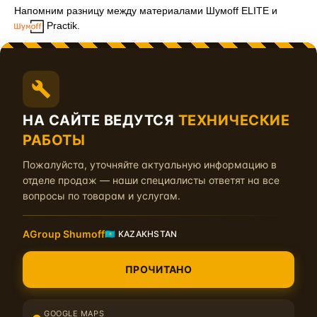
Напомним разницу между материалами Шумоff ELITE и
Practik.
У виброизоляции – это толщина фольги. У линейки ELITE от
100 до 300 микрон, у линейки Practik – 60 микрон. Это
напрямую влияет на жесткость материала и на величину
КМП материала.
НА САЙТЕ ВЕДУТСЯ
ТЕХНИЧЕСКИЕ
У тепло-звукоизоляторов – это монтажный слой и цвет (Base
РАБОТЫ
– серый, ПВ – оранжевый). У линейки ELITE клей
водостойкий у всех материалов. У линейки Practik клей у
Пожалуйста, уточняйте актуальную информацию в
всех материалов неводостойкий. Но даже он способен
отделе продаж — наши специалисты ответят на все
находится под воздействием влаги в течение 3-6 часов, и
вопросы по товарам и услугам.
если воздействие было кратковременным и вовремя было
прекращено, то клеевой состав восстановит свои свойства.
AGroup Shumoff
🇰🇿 KAZAKHSTAN
У звукоизоляционных мембран – это состав. У линейки ELITE
слой мастики толще, а нетканое полотно цветное и толще на
ПРОЧИТАНО
40%. А также, неповторимый материал OUT, с тонким слоем
резины на лицевой стороне, данный материал есть только у
премиум линейки.
GOOGLE MAPS