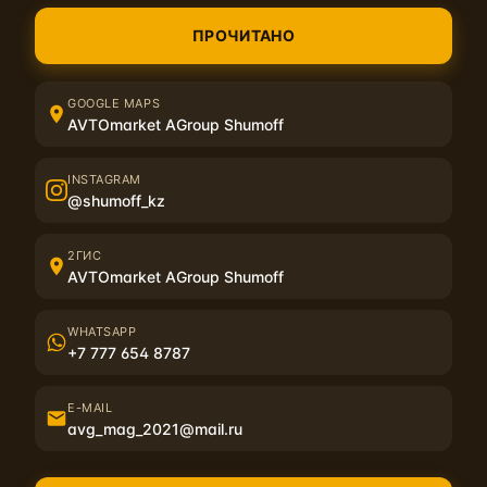
- пол багажника
ПРОЧИТАНО
- колесные арки в салоне
Зоны на которые мы не очень рекомендуем, но вас это не
GOOGLE MAPS
остановит:
AVTOmarket AGroup Shumoff
- крыша
- двери
- крылья
INSTAGRAM
@shumoff_kz
Софт - отличное качество по разумной цене.
2ГИС
AVTOmarket AGroup Shumoff
WHATSAPP
+7 777 654 8787
Похожие материалы
E-MAIL
avg_mag_2021@mail.ru