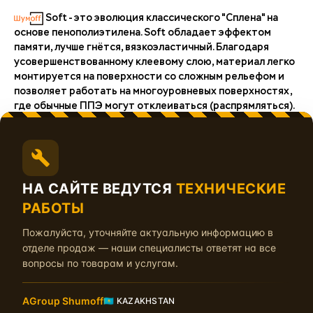
Soft - это эволюция классического "Сплена" на
основе пенополиэтилена. Soft обладает эффектом
памяти, лучше гнётся, вязкоэластичный. Благодаря
усовершенствованному клеевому слою, материал легко
монтируется на поверхности со сложным рельефом и
позволяет работать на многоуровневых поверхностях,
где обычные ППЭ могут отклеиваться (распрямляться).
Выполняет теплоизоляционные функции в широком
диапазоне температур (от - 60°С до + 90°С).
Теплопроводность материала близка к нулю
(cоставляет всего 0.036 Вт/мК, что почти в 12 раз
НА САЙТЕ ВЕДУТСЯ
ТЕХНИЧЕСКИЕ
меньше, чем у красного кирпича).
РАБОТЫ
Монтировать материал можно при температуре в
Пожалуйста, уточняйте актуальную информацию в
помещении от + 5°С и выше.
отделе продаж — наши специалисты ответят на все
вопросы по товарам и услугам.
Материал выпускается в двух толщинах - Soft 4 (4мм) и
Soft 8 (8мм). Рекомендуется к применению вторым
слоем поверх вибропоглотителя на зоны автомобиля:
AGroup Shumoff
🇰🇿 KAZAKHSTAN
- пол салона