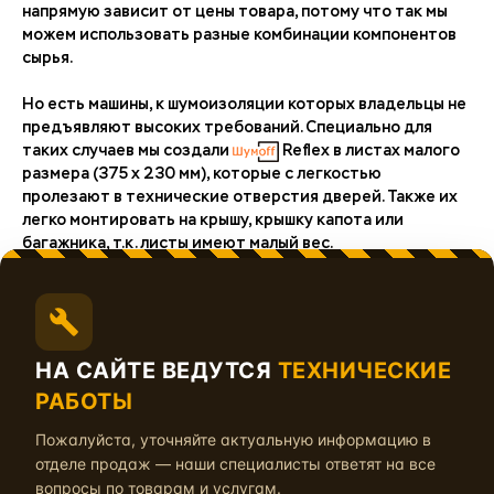
напрямую зависит от цены товара, потому что так мы
можем использовать разные комбинации компонентов
сырья.
Но есть машины, к шумоизоляции которых владельцы не
предъявляют высоких требований. Специально для
таких случаев мы создали
Reflex в листах малого
размера (375 х 230 мм), которые с легкостью
пролезают в технические отверстия дверей. Также их
легко монтировать на крышу, крышку капота или
багажника, т.к. листы имеют малый вес.
Главными отличиями от премиум линейки являются
уменьшенная по толщине с 100 мкм до 60 мкм
алюминиевая фольга и измененный состав мастики.
Однако, в составе по-прежнему присутствуют
НА САЙТЕ ВЕДУТСЯ
ТЕХНИЧЕСКИЕ
ингибиторы коррозии, предотвращающие образование
РАБОТЫ
ржавчины.
Пожалуйста, уточняйте актуальную информацию в
Материал представлен в толщинах 1.6 мм (зеленый), 2.0
отделе продаж — наши специалисты ответят на все
мм (оранжевый), 2.7 мм (синий) и 3.6 мм (красный).
вопросы по товарам и услугам.