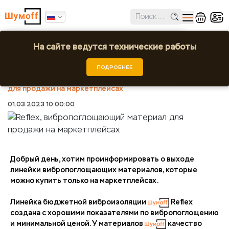
✕
Ошибка поиска региона!
На сайте ведутся технические работы
Reflex, вибропоглощающий материал для
продажи на маркетплейсах
Выбрать город или регион
ПОДРОБНЕЕ
Шумоff
Новости
Reflex, вибропоглощающий материал
для продажи на маркетплейсах
01.03.2023 10:00:00
Добрый день, хотим проинформировать о выходе
линейки вибропоглощающих материалов, которые
можно купить только на маркетплейсах.
Линейка бюджетной виброизоляции
Reflex
создана с хорошими показателями по вибропоглощению
и минимальной ценой. У материалов
качество