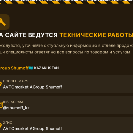
оны в виде сетки. Предназначены для снижения аэродинамическо
зультат достигается при совместном использовании с виброизол
ем теплоизоляции и эффектом звукоизоляции.
moff_p4v
А САЙТЕ ВЕДУТСЯ
ТЕХНИЧЕСКИЕ РАБОТ
жалуйста, уточняйте актуальную информацию в отделе прода
ши специалисты ответят на все вопросы по товарам и услугам.
roup Shumoff
🇰🇿 KAZAKHSTAN
moff_p8v
GOOGLE MAPS
AVTOmarket AGroup Shumoff
INSTAGRAM
@shumoff_kz
х партнеров в вашем городе или на сайте shumoff.biz.
2ГИС
AVTOmarket AGroup Shumoff