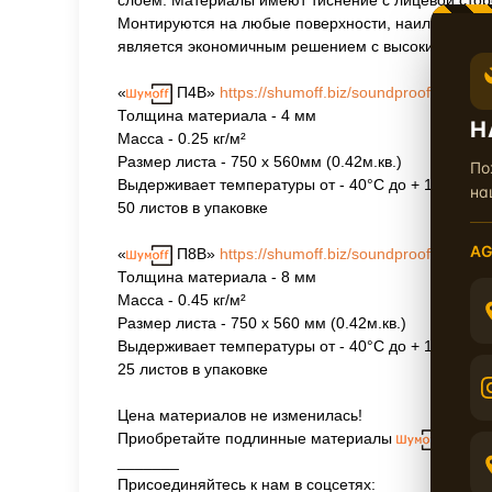
слоем. Материалы имеют тиснение с лицевой стор
Монтируются на любые поверхности, наилучший ре
является экономичным решением с высоким уровн
«
П4В»
https://shumoff.biz/soundproofing/shu
Толщина материала - 4 мм
Н
Масса - 0.25 кг/м²
Размер листа - 750 х 560мм (0.42м.кв.)
По
Выдерживает температуры от - 40°С до + 110°С
на
50 листов в упаковке
AG
«
П8В»
https://shumoff.biz/soundproofing/shu
Толщина материала - 8 мм
Масса - 0.45 кг/м²
Размер листа - 750 х 560 мм (0.42м.кв.)
Выдерживает температуры от - 40°С до + 110°С
25 листов в упаковке
Цена материалов не изменилась!
Приобретайте подлинные материалы
у наши
_______
Присоединяйтесь к нам в соцсетях: