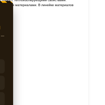
го шума с теплоизолирующими свойствами.
яционными материалами. В линейке материалов
Ы
ж —