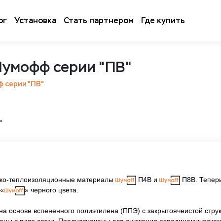
ог
Установка
Стать партнером
Где купить
Шумофф серии "ПВ"
 серии "ПВ"
уко-теплоизоляционные материалы
П4В и
П8В. Теперь
 «
» черного цвета.
а основе вспененного полиэтилена (ППЭ) с закрытоячеистой стру