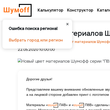
Калькулятор
Конструктор
Катал
✕
Ошибка поиска региона!
Новый цвет материалов 
Выбрать город или регион
Шумоff
Новости
Новый цвет материалов Шумофф
22.05.2020 10:00:00
Дорогие друзья!
Представляем вашему вниманию обновленные зв
а на лицевой стороне добавлен принт с логотипом
Материалы «
П4В» и «
П8В» сделаны н