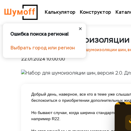
Калькулятор
Конструктор
Катал
✕
Ошибка поиска региона!
Набор для шумоизоляции 
Выбрать город или регион
Шумоff
Новости
Набор для шумоизоляции шин, в
22.01.2024 10:00:00
Добрый день, наверное, все кто в теме уже слыша
беспокоиться о приобретении дополнительных жидк
Но бывают случаи, когда ширина стандартной дета
например R22.