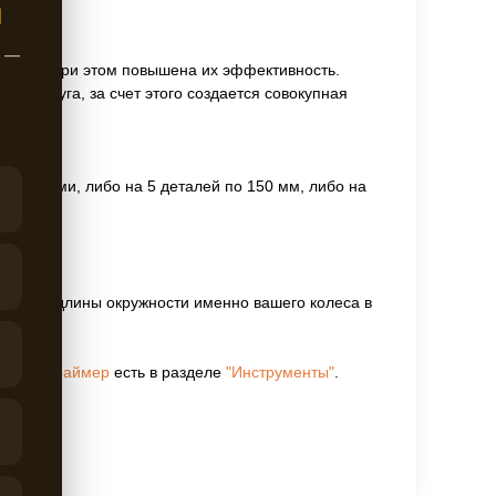
Ы
ж —
лесо, но при этом повышена их эффективность.
руг друга, за счет этого создается совокупная
резан вами, либо на 5 деталей по 150 мм, либо на
ересчету длины окружности именно вашего колеса в
тель
и
праймер
есть в разделе
"Инструменты"
.