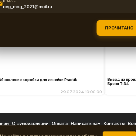
E-MAIL
avg_mag_2021@mail.ru
ПРОЧИТАНО
Вывод из прои
Обновление коробки для линейки Practik
Броня Т-34
29.07.2024 10:00:00
ании
О шумоизоляции
Оплата
Написать нам
Контакты
Воп