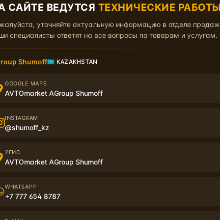
вым названием
"Шумка шин версия 2.0"
.
А САЙТЕ ВЕДУТСЯ
ТЕХНИЧЕСКИЕ РАБОТ
жалуйста, уточняйте актуальную информацию в отделе прода
рвого набора, примерно 125 гр. равно распределенного веса на ко
ши специалисты ответят на все вопросы по товарам и услугам.
тали сворачиваются так, что практически края "пирамид" касаются д
roup Shumoff
🇰🇿 KAZAKHSTAN
 том, что он продается в листах 900х750 мм и может быть ровно на
GOOGLE MAPS
ину. Длина деталей будет 900 мм соответственно.
AVTOmarket AGroup Shumoff
ьно возможную часть покрышки и получить максимальный эффект.
INSTAGRAM
@shumoff_kz
мое к заказу, то можете воспользоваться сторонними сервиса по п
получите общую длину, необходимую для обработки всех колес.
2ГИС
AVTOmarket AGroup Shumoff
ости и прикаточный ролик нужно заказывать отдельно.
Обезжирива
WHATSAPP
+7 777 654 8787