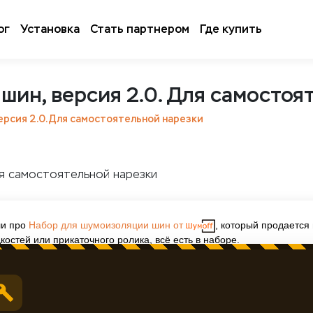
ог
Установка
Стать партнером
Где купить
шин, версия 2.0. Для самостоя
ерсия 2.0. Для самостоятельной нарезки
ли про
Набор для шумоизоляции шин от
, который продается
остей или прикаточного ролика, всё есть в наборе.
ли, в 150 мм, мала для широкой резины. Либо, не хватит совокупн