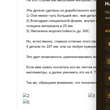
На этот случай мы выпускаем материал, под кодо
Н
Эти детали сделаны из доработанного материала.
По
1) Они имеют чуть больший вес, чем детали из пе
на
2) Благодаря специальной форме, внутри колеса де
толщина материала в 25 мм.
AG
3) Увеличена морозостойкость до -50С.
Но, естественно, главное отличие этого продукта в
4 детали по 187 мм, или на любую нужную вам шир
Это дает возможность шумоизолировать максимал
Если вам нужно посчитать кол-во листов необходи
миллиметры, а далее умножить это на 4. Так, вы 
Так же, обращаем внимание, что технические жидк