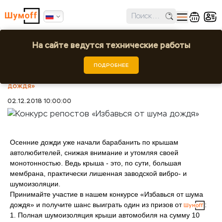
✕
Ошибка поиска региона!
На сайте ведутся технические работы
Конкурс репостов «Избавься от шума
дождя»
Выбрать город или регион
ПОДРОБНЕЕ
Шумоff
Новости
Конкурс репостов «Избавься от шума
дождя»
02.12.2018 10:00:00
Осенние дожди уже начали барабанить по крышам
автолюбителей, снижая внимание и утомляя своей
монотонностью. Ведь крыша - это, по сути, большая
мембрана, практически лишенная заводской вибро- и
шумоизоляции.
Принимайте участие в нашем конкурсе «Избавься от шума
дождя» и получите шанс выиграть один из призов от
:
1. Полная шумоизоляция крыши автомобиля на сумму 10