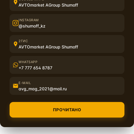
AVTOmarket AGroup Shumoff
Итоги подведем в пятницу, 21 сентября с помощью
рандометра.
Желаем удачи!
INSTAGRAM
@shumoff_kz
2ГИС
Похожие материалы
AVTOmarket AGroup Shumoff
WHATSAPP
+7 777 654 8787
E-MAIL
avg_mag_2021@mail.ru
Шумофф объявляет о начале сбора заявок на
Обновление ко
спонсирование автозвуковых проектов в сезоне
ПРОЧИТАНО
2025
02.09.2024 17:00:00