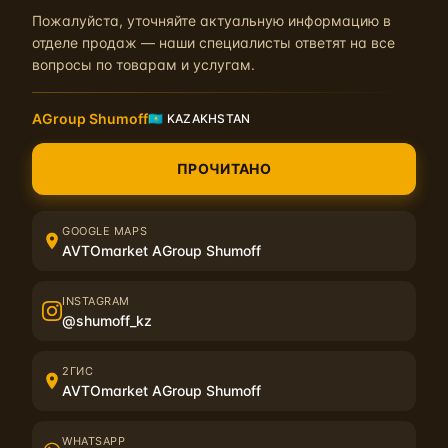
Пожалуйста, уточняйте актуальную информацию в
отделе продаж — наши специалисты ответят на все
вопросы по товарам и услугам.
AGroup Shumoff
🇰🇿 KAZAKHSTAN
Описание
Характеристики
ПРОЧИТАНО
Жилет с логотипом, утепленный на молнии. Карманы на молниях, 
талии.
GOOGLE MAPS
AVTOmarket AGroup Shumoff
INSTAGRAM
@shumoff_kz
Отзывы на Жилет с логотипом отсутст
2ГИС
AVTOmarket AGroup Shumoff
Написать отзыв
WHATSAPP