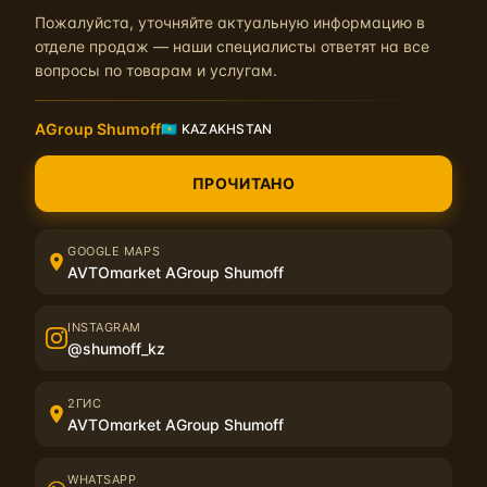
Пожалуйста, уточняйте актуальную информацию в
отделе продаж — наши специалисты ответят на все
вопросы по товарам и услугам.
AGroup Shumoff
🇰🇿 KAZAKHSTAN
Описание
Характеристики
ПРОЧИТАНО
Высокоскоростная флеш карта с логотипом
, объемом 32 Г
позволяет носить её на ключнице.
GOOGLE MAPS
AVTOmarket AGroup Shumoff
INSTAGRAM
@shumoff_kz
Отзывы на USB-флешка 32 ГБ отсутств
2ГИС
AVTOmarket AGroup Shumoff
Написать отзыв
WHATSAPP