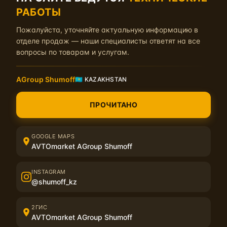
РАБОТЫ
Пожалуйста, уточняйте актуальную информацию в
отделе продаж — наши специалисты ответят на все
вопросы по товарам и услугам.
Описание
Характеристики
AGroup Shumoff
🇰🇿 KAZAKHSTAN
С помощью демонстрационного стенда «Теплоизоляция» можно уб
ПРОЧИТАНО
теплоизоляционных материалов разной толщины и стоимости. Внут
нагревает металлические пластины. Чем дороже и толще материа
области.
GOOGLE MAPS
Стенд поставляется в сборе, на подставке и проводом длинной 1 м
AVTOmarket AGroup Shumoff
INSTAGRAM
@shumoff_kz
2ГИС
AVTOmarket AGroup Shumoff
Отзывы на Демонстрационный стенд «